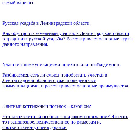
самый вариант.
Русская усадьба в Ленинградской области
Как обустроить земельный участок в Ленинградской области
в традициях русской усадьбы? Рассматриваем основные черты
данного направления.
Участки с коммуникациями: прихоть или необходимость
Разбираемся, есть ли смысл приобретать участки в
Ленинградской области с уже проведенными
коммуникациями, и рассматриваем основные преимущества.
Элитный коттеджный поселок – какой он?
Что такое элитный особняк в широком понимании? Это что-
то грандиозное, величественное по размерам и,
соответственно, очень дорогое.