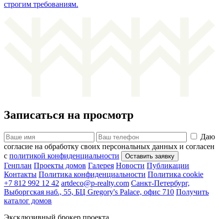
строгим требованиям.
Записаться на просмотр
Даю
согласие на обработку своих персональных данных и согласен
с
политикой конфиденциальности
Генплан
Проекты домов
Галерея
Новости
Публикации
Контакты
Политика конфиденциальности
Политика cookie
+7 812 992 12 42
artdeco@p-realty.com
Санкт-Петербург,
Выборгская наб., 55, БЦ Gregory's Palace, офис 710
Получить
каталог домов
Эксклюзивный брокер проекта