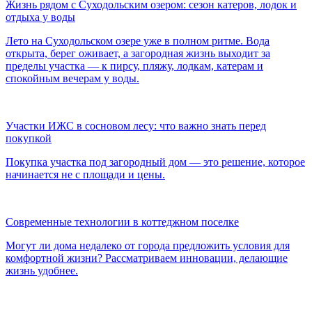
Жизнь рядом с Суходольским озером: сезон катеров, лодок и
отдыха у воды
Лето на Суходольском озере уже в полном ритме. Вода
открыта, берег оживает, а загородная жизнь выходит за
пределы участка — к пирсу, пляжу, лодкам, катерам и
спокойным вечерам у воды.
Участки ИЖС в сосновом лесу: что важно знать перед
покупкой
Покупка участка под загородный дом — это решение, которое
начинается не с площади и цены.
Современные технологии в коттеджном поселке
Могут ли дома недалеко от города предложить условия для
комфортной жизни? Рассматриваем инновации, делающие
жизнь удобнее.