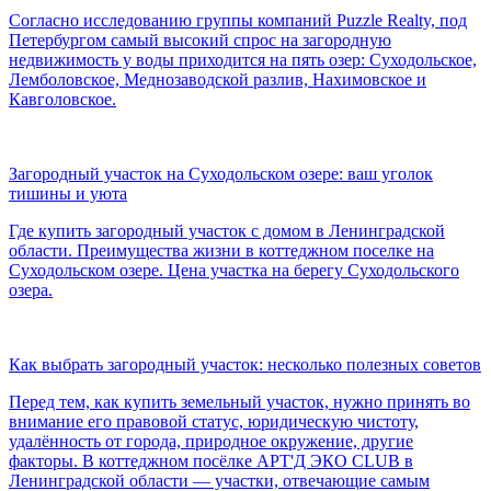
Согласно исследованию группы компаний Puzzle Realty, под
Петербургом самый высокий спрос на загородную
недвижимость у воды приходится на пять озер: Суходольское,
Лемболовское, Меднозаводской разлив, Нахимовское и
Кавголовское.
Загородный участок на Суходольском озере: ваш уголок
тишины и уюта
Где купить загородный участок с домом в Ленинградской
области. Преимущества жизни в коттеджном поселке на
Суходольском озере. Цена участка на берегу Суходольского
озера.
Как выбрать загородный участок: несколько полезных советов
Перед тем, как купить земельный участок, нужно принять во
внимание его правовой статус, юридическую чистоту,
удалённость от города, природное окружение, другие
факторы. В коттеджном посёлке AРТ'Д ЭКО CLUB в
Ленинградской области — участки, отвечающие самым