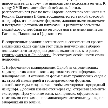
прислушивается к тому, что природа сама подсказывает ему. К
концу XVIII века английский пейзажный стиль
распространился уже по всей Европе, обретя поклонников и в
России. Екатерина II была восхищена естественной красотой
ландшафта, извилистыми формами, живописными водоемами
и пестрыми цветочными клумбами. В результате элементы
английского стиля были интегрированы в знаменитые парки
Гатчины, Павловска и Царского села.
В современных реалиях элегантность и естественная красота
английских садов сделала этот стиль популярным выбором
для владельцев загородных домов, включая тех, кто решил
купить участок в Ленобласти
. Рассмотрим особенности стиля
подробнее.
1. Неформальное планирование. Одной из определяющих
характеристик английского сада является его неформальное
планирование. В отличие от формальных французских садов с
их строгой симметрией и геометрическими формами,
английские сады созданы так, чтобы имитировать природный
ландшафт. Дорожки извиваются через сад, открывая элементы
экстерьера. Прогулочные зоны, как правило, оформляются
каменными стенками, напоминающими античные руины, или
заборчиками из зелени.