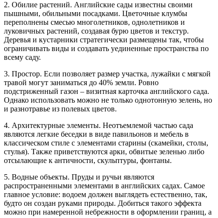
2. Обилие растений. Английские сады известны своими
пышными, обильными посадками. Цветочные клумбы
переполнены смесью многолетников, однолетников и
луковичных растений, создавая бурю цветов и текстур.
Деревья и кустарники стратегически размещены так, чтобы
ограничивать виды и создавать уединенные пространства по
всему саду.
3. Простор. Если позволяет размер участка, лужайки с мягкой
травой могут заниматься до 40% земли. Ровно
подстриженный газон – визитная карточка английского сада.
Однако использовать можно не только однотонную зелень, но
и разнотравье из полевых цветов.
4. Архитектурные элементы. Неотъемлемой частью сада
являются легкие беседки в виде павильонов и мебель в
классическом стиле с элементами старины (скамейки, столы,
стулья). Также приветствуются арки, обвитые зеленью либо
отсылающие к античности, скульптуры, фонтаны.
5. Водные объекты. Пруды и ручьи являются
распространенными элементами в английских садах. Самое
главное условие: водоем должен выглядеть естественно, так,
будто он создан руками природы. Добиться такого эффекта
можно при намеренной небрежности в оформлении границ, а