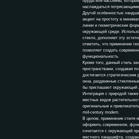
пруды или бассейны, которые
наслаждаться потрясающими
Другой особенностью ландша
акцент на простоту и минима
линии и геометрические форм
окружающей среде. Использов
стекло, дополняет эту эстет
отметить, что применение ге
позволяет создать современн
функциональность.
Кроме того, данный стиль з
пространствами, создавая пл
достигается стратегическим 
окна, раздвижные стеклянные
бы приглашают окружающий 
Интеграция с природой также
местных видов растительнос
оригинальные и привлекател
mid-century modern.
В целом, применение стиля м
оформить современное, функ
сочетается с окружающей пр
местного ландшафта, создава