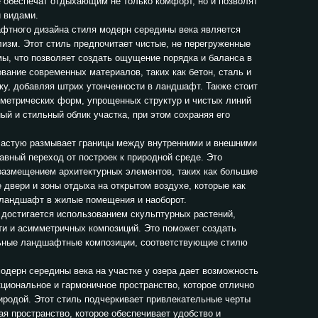
 обеспечат отдыхающим не только комфорт, но и позволят
 видами.
фтного дизайна стиля модерн середины века является
лизм. Этот стиль предпочитает чистые, не перегруженные
ы, что позволяет создать ощущение порядка и баланса в
ание современных материалов, таких как бетон, сталь и
ику, добавляя штрих утонченности в ландшафт. Также стоит
ометрических форм, упрощенных структур и чистых линий
ый и стильный облик участка, при этом сохраняя его
ачастую размывает границы между внутренними и внешними
авный переход от построек к природной среде. Это
размещением архитектурных элементов, таких как большие
 двери и зоны отдыха на открытом воздухе, которые как
ландшафт в жилые помещения и наоборот.
 достигается использованием скульптурных растений,
ти и асимметричных композиций. Это поможет создать
ьные ландшафтные композиции, соответствующие стилю
одерн середины века на участке у озера дает возможность
циональное и гармоничное пространство, которое отлично
иродой. Этот стиль подчеркивает привлекательные черты
я пространство, которое обеспечивает удобство и