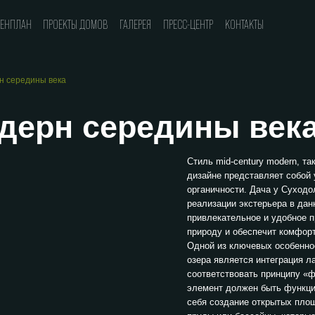
ПРЕСС-ЦЕНТР
ГЕНПЛАН
ПРОЕКТЫ ДОМОВ
ГАЛЕРЕЯ
КОНТАКТЫ
н середины века
одерн середины век
Стиль
m
id-century modern, 
дизайне представляет собой
органичности.
Дача у Суходо
реализации экстерьера в дан
привлекательное и удобное 
природу и обеспечит комфор
Одной из ключевых особеннос
озера является интеграция л
соответствовать принципу «ф
элемент должен быть функци
себя создание открытых площ