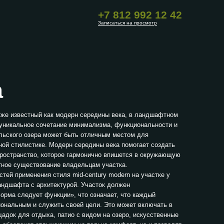
+7 812 992 12 42
Записаться на просмотр
а
также известный как модерн середины века, в ландшафтном
 уникальное сочетание минимализма, функциональности и
льского озера
может быть отличным местом для
ной стилистике. Модерн середины века помогает создать
пространство, которое гармонично впишется в окружающую
тное существование владельцам участка.
тей применения стиля mid-century modern на участке у
андшафта с архитектурой. Участок должен
орма следует функции», что означает, что каждый
ональным и служить своей цели. Это может включать в
адок для отдыха, патио с видом на озеро, искусственные