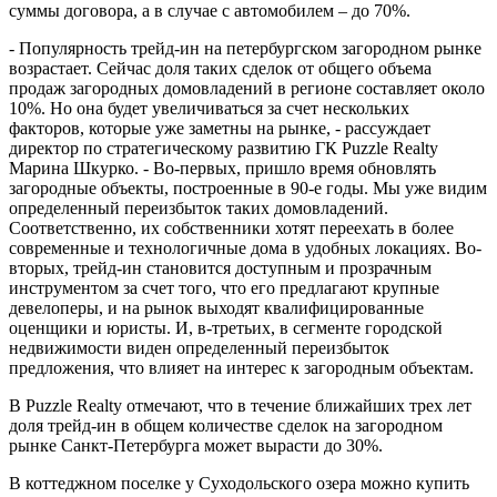
суммы договора, а в случае с автомобилем – до 70%.
- Популярность трейд-ин на петербургском загородном рынке
возрастает. Сейчас доля таких сделок от общего объема
продаж загородных домовладений в регионе составляет около
10%. Но она будет увеличиваться за счет нескольких
факторов, которые уже заметны на рынке, - рассуждает
директор по стратегическому развитию ГК Puzzle Realty
Марина Шкурко
. - Во-первых, пришло время обновлять
загородные объекты, построенные в 90-е годы. Мы уже видим
определенный переизбыток таких домовладений.
Соответственно, их собственники хотят переехать в более
современные и технологичные дома в удобных локациях. Во-
вторых, трейд-ин становится доступным и прозрачным
инструментом за счет того, что его предлагают крупные
девелоперы, и на рынок выходят квалифицированные
оценщики и юристы. И, в-третьих, в сегменте городской
недвижимости виден определенный переизбыток
предложения, что влияет на интерес к загородным объектам.
В Puzzle Realty отмечают, что
в течение ближайших трех лет
доля трейд-ин в общем количестве сделок на загородном
рынке Санкт-Петербурга может вырасти до 30%.
В коттеджном поселке у Суходольского озера можно купить