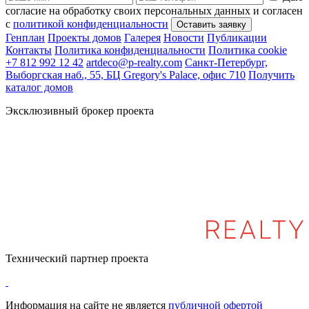
согласие на обработку своих персональных данных и согласен
с
политикой конфиденциальности
Генплан
Проекты домов
Галерея
Новости
Публикации
Контакты
Политика конфиденциальности
Политика cookie
+7 812 992 12 42
artdeco@p-realty.com
Санкт-Петербург,
Выборгская наб., 55, БЦ Gregory's Palace, офис 710
Получить
каталог домов
Эксклюзивный брокер проекта
Технический партнер проекта
Информация на сайте не является
публичной офертой