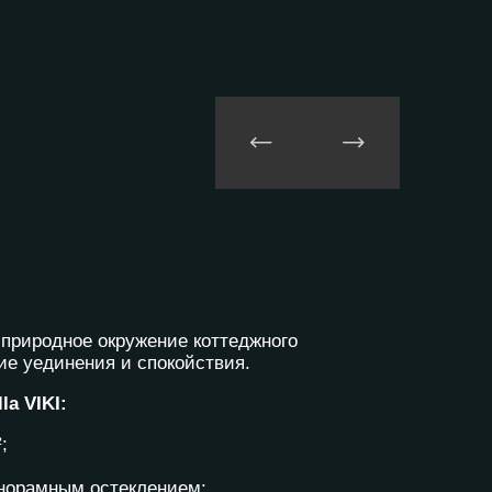
 природное окружение коттеджного
ие уединения и спокойствия.
la VIKI:
;
анорамным остеклением;