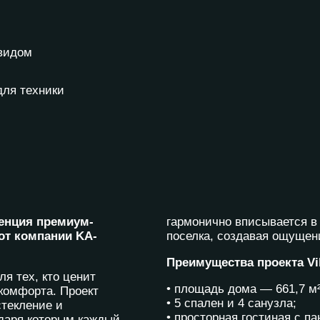
 видом
для техники
денция премиум-
гармонично вписывается в
от компании KA-
поселка, создавая ощущен
Преимущества проекта Vil
я тех, кто ценит
• площадь дома — 661,7 м²
 комфорта. Проект
• 5 спален и 4 санузла;
стекление и
• просторная гостиная с п
даря которым каждый