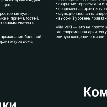
• открытые террасы для от
льцев.
• современная архитектура
росторная кухня-
• функциональная планиро
ыха и приема гостей.
• высокий уровень приватн
ственным светом и
Villa VIKI — это не просто
где современная архитект
го проживания большой
единую концепцию жизни.
 Архитектура дома
Ко
ики