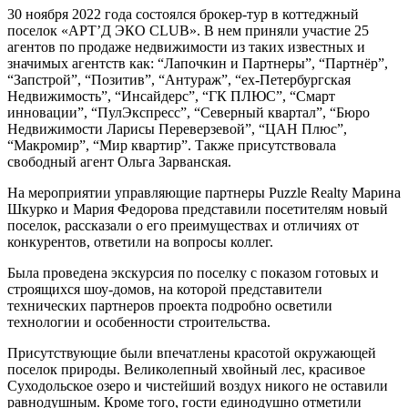
30 ноября 2022 года состоялся брокер-тур в коттеджный
поселок «АРТ’Д ЭКО CLUB». В нем приняли участие 25
агентов по продаже недвижимости из таких известных и
значимых агентств как: “Лапочкин и Партнеры”, “Партнёр”,
“Запстрой”, “Позитив”, “Антураж”, “ex-Петербургская
Недвижимость”, “Инсайдерс”, “ГК ПЛЮС”, “Смарт
инновации”, “ПулЭкспресс”, “Северный квартал”, “Бюро
Недвижимости Ларисы Переверзевой”, “ЦАН Плюс”,
“Макромир”, “Мир квартир”. Также присутствовала
свободный агент Ольга Зарванская.
На мероприятии управляющие партнеры Puzzle Realty Марина
Шкурко и Мария Федорова представили посетителям новый
поселок, рассказали о его преимуществах и отличиях от
конкурентов, ответили на вопросы коллег.
Была проведена экскурсия по поселку с показом готовых и
строящихся шоу-домов, на которой представители
технических партнеров проекта подробно осветили
технологии и особенности строительства.
Присутствующие были впечатлены красотой окружающей
поселок природы. Великолепный хвойный лес, красивое
Суходольское озеро и чистейший воздух никого не оставили
равнодушным. Кроме того, гости единодушно отметили