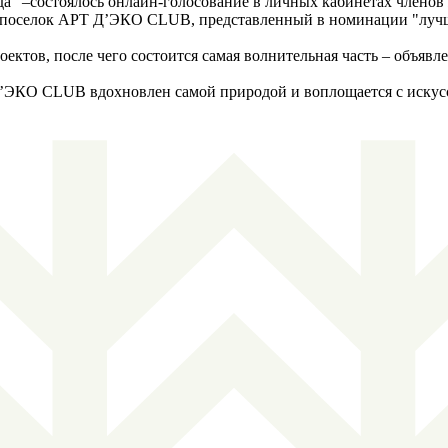
да" –состоялось онлайн-голосование в личных кабинетах членов
й поселок АРТ Д’ЭКО CLUB, представленный в номинации "лучш
оектов, после чего состоится самая волнительная часть – объяв
Д’ЭКО CLUB вдохновлен самой природой и воплощается с искус